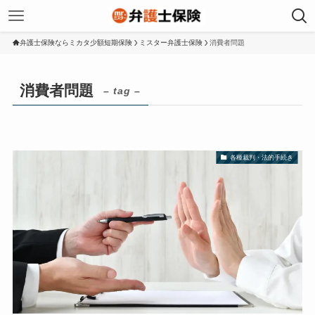
弁護士保険ならミカタ少額短期保険
ミスター弁護士保険
消費者問題
消費者問題
– tag –
各種裁判・法的手続き