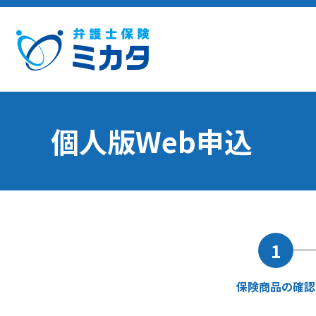
個人版Web申込
1
保険商品
の確認