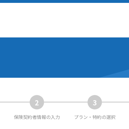
2
3
保険契約者
情報の入力
プラン・特約
の選択