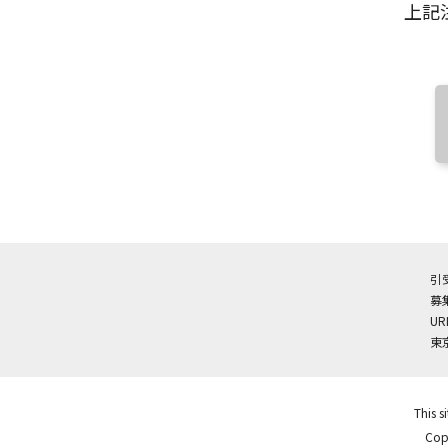
上記
引
募
UR
東
This s
Copy