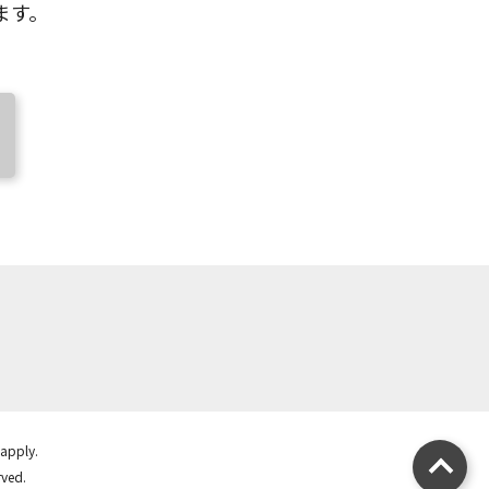
ます。
apply.
rved.