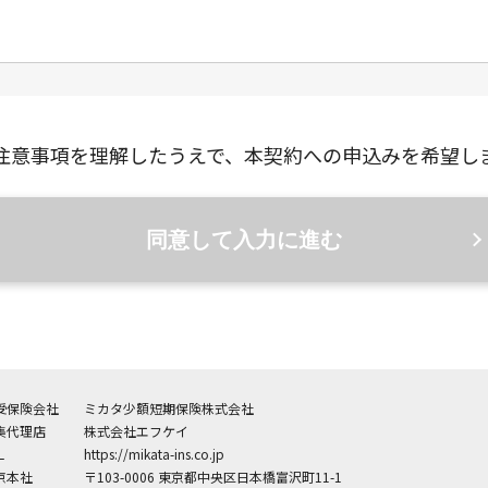
注意事項を理解したうえで、本契約への申込みを希望し
同意して入力に進む
受保険会社
ミカタ少額短期保険株式会社
集代理店
株式会社エフケイ
L
https://mikata-ins.co.jp
京本社
〒103-0006 東京都中央区日本橋富沢町11-1