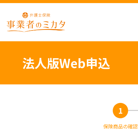
法人版Web申込
1
保険商品
の確認