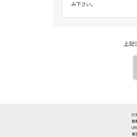
み下さい。
上記
引
募
UR
東