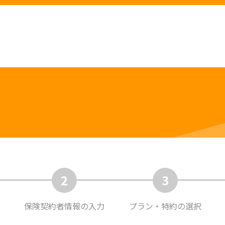
2
3
保険契約者
情報の入力
プラン・特約
の選択