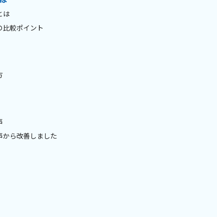
とは
の比較ポイント
方
声
声から改善しました