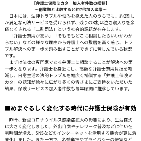
【弁護士保険ミカタ 加入者件数の推移】
～創業期と比較すると約7倍加入者増～
日本には、法律トラブルや悩みを抱えた人のうちでも、約2割し
か満足な司法サービスを受けられず、残りの8割は泣き寝入りを余
儀なくされる「二割司法」という社会的課題が存在します。
「弁護士費用が高い」「そもそもどこに相談したらいいかわか
らない」などの様々な理由から弁護士への敷居を高く感じ、トラ
ブル解決への第一歩を踏み出すことができずに苦しんでいる状況
です。
まずは法律の専門家である弁護士に相談することが解決への第
一歩となります。弁護士を身近にし、高額な弁護士費用負担を軽
減し、日常生活の法的トラブルを幅広く補償する「弁護士保険ミ
カタ」の認知が徐々に広がり多くの皆さまにご支持をいただいた
結果、保険サービスの加入者件数も毎年順調に推移しています。
■めまぐるしく変化する時代に弁護士保険が有効
昨今、新型コロナウイルス感染症拡大の影響により、生活様式
は大きく変化しました。外出自粛やテレワーク普及などに伴い在
宅時間が増え、SNSなどのインターネットを活用する機会が更に活
発化しました。また一方で、名誉棄損やプライバシーの侵害など