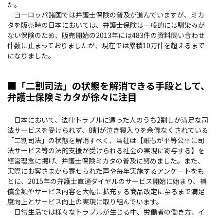
た。
ヨーロッパ諸国では弁護士保険の普及が進んでいますが、ミカ
タを販売時の日本においては、弁護士保険は一般的には馴染みが
ない保険のため、販売開始の2013年には483件の資料問い合わせ
件数に止まっておりましたが、現在では累積10万件を超えるまで
になりました。
■「二割司法」の状態を解消できる手段として、
弁護士保険ミカタが徐々に注目
日本において、法律トラブルに遭った人のうち2割しか満足な司
法サービスを受けられず、8割が泣き寝入りを余儀なくされている
「二割司法」の状態を解消すべく、当社は【誰もが平等公平に司
法サービス等の法的支援が受けられる社会の実現に寄与する】を
経営理念に掲げ、弁護士保険ミカタの普及に努めました。また、
実際にお客さまから寄せられた声や毎年実施するアンケートをも
とに、2015年の弁護士直通ダイヤルのサービス開始に始まり、補
償金額やサービス内容を大幅に拡充する商品改定に至るまで満足
度向上とサービス向上の実現に取り組んでいます。
日常生活では様々なトラブルが生じる中、労働者の働き方、イ