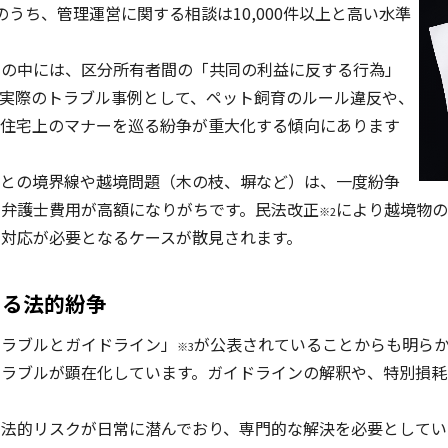
うち、管理運営に関する相談は10,000件以上と高い水準
の中には、区分所有者間の「共同の利益に反する行為」
実際のトラブル事例として、ペット飼育のルール違反や、
同住宅上のマナーを巡る紛争が重大化する傾向にあります
との境界線や越境問題（木の枝、塀など）は、一度紛争
や弁護士費用が高額になりがちです。民法改正
により越境物の
※2
対応が必要となるケースが散見されます。
ぐる法的紛争
ラブルとガイドライン」
が公表されていることからも明ら
※3
トラブルが顕在化しています。ガイドラインの解釈や、特別損耗
法的リスクが日常に潜んでおり、専門的な解決を必要としてい