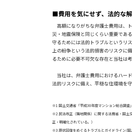
■費用を気にせず、法的な
高額になりがちな弁護士費用は、ト
災・地震保険と同じくらい重要であ
守るためには法的トラブルというリ
上の紛争という法的損害のリスクに
るために必要不可欠な存在と当社は考
当社は、弁護士費用におけるハード
法的リスクに備え、平穏な住環境を守
※1 国土交通省「平成30年度マンション総合調
※2 民法改正（隣地関係）に関する法務省・国土
正・明確化されている。）
※3 原状回復をめぐるトラブルとガイドライン/国