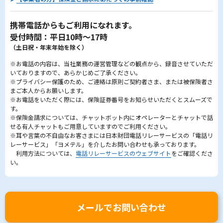
携帯電話からもご利用になれます。
受付時間：平日10時～17時
（土日祝・年末年始を除く）
※お電話の内容は、当社業務の運営管理などの観点から、録音させていただ
いておりますので、あらかじめご了承ください。
※プライバシー保護のため、ご連絡は原則ご契約者さま、または被保険者さ
まご本人からお願いします。
※お電話をいただく際には、保険証券番号をお知らせいただくとスムーズで
す。
※保険金請求については、チャットボット内にオペレーターとチャットで話
せる有人チャットもご用意していますのでご利用ください。
※耳や言葉の不自由なお客さまには日本財団電話リレーサービスの「電話リ
レーサービス」「ヨメテル」を介したお問い合わせも承っております。
利用方法については、
電話リレーサービスのウェブサイト
をご確認くださ
い。
メールでお問い合わせ