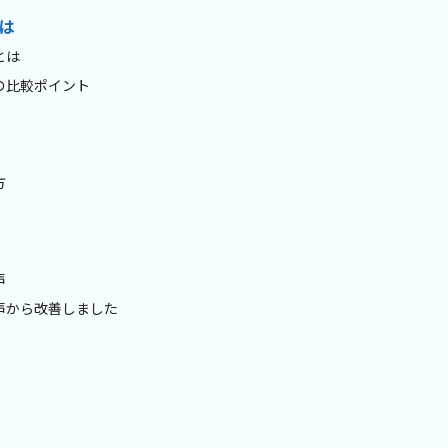
は
とは
の比較ポイント
方
声
声から改善しました