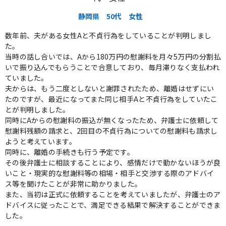
静岡県
50代
女性
数年前、夫がある女性Aと不貞行為をしていることが判明しまし
た。
当時の話し合いでは、Aから180万円の慰謝料を月々5万円の分割払
いで振り込んでもらうことで合意しており、毎月滞りなく支払われ
ていました。
夫からは、もう二度としないと謝罪されたため、離婚はせずにい
たのですが、最近になってまた同じ相手Aと不貞行為をしていたこ
とが判明しました。
同時にAからの慰謝料の振込が無くなったため、弁護士に依頼して
慰謝料残額の請求と、2回目の不貞行為についての慰謝料も請求し
ようと考えています。
同時に、離婚の手続きも行う予定です。
その後弁護士に相談することにより、感情だけで動かないほうが良
いこと・現実的な慰謝料等の相場・相手と交渉する際のアドバイ
ス等を聞けたことが非常に助かりました。
また、当初は正式に依頼することを考えていましたが、弁護士のア
ドバイスに従ったことで、満足できる結果で解決することができま
した。