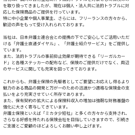
を取り扱ってきましたが、現在は個人・法人共に法的トラブルに対
応した保険商品のご提供を行っています。
特に中小企業や個人事業主、さらには、フリーランスの方々から、
歓迎の声をもって受け入れられております。
当社は、日本弁護士連合会との提携の下でご安心してご活用いただ
ける「弁護士直通ダイヤル」、「弁護士紹介サービス」をご提供し
ています。
また、法的トラブルの事前抑止効果が期待できる「リーガルカー
ド」と各種ステッカーの配布など、保険のご提供だけでなく、周辺
のサービスに関しても充実を図ってきております。
これからも、弁護士保険の先駆者としてご要望にお応えし得るより
魅力のある商品の開発と万が一のための迅速かつ適格な保険金の支
払いをより充実させていく所存であります。
また、保有契約の拡大による保険料収入の増加は強靭な財務基盤の
強化に大きく寄与してきています。
弁護士保険といえば「ミカタ少短社」と多くの方々から支持され、
さらなる好感を持たれる保険会社を目指していきますので、引続き
ご支援とご愛顧のほどよろしくお願い申し上げます。