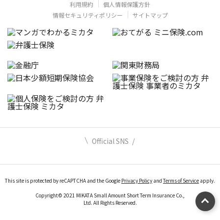
利用規約
個人情報保護方針
情報セキュリティポリシー
サイトマップ
Official SNS
This site is protected by reCAPTCHA and the Google
Privacy Policy
and
Terms of Service
apply.
Copyright© 2021 MIKATA Small Amount Short Term Insurance Co.,
Ltd. All Rights Reserved.