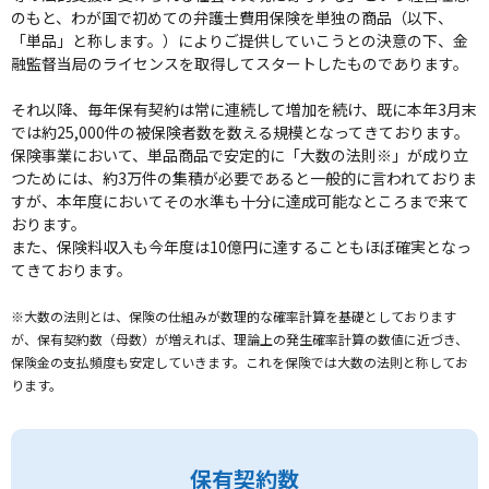
のもと、わが国で初めての弁護士費用保険を単独の商品（以下、
「単品」と称します。）によりご提供していこうとの決意の下、金
融監督当局のライセンスを取得してスタートしたものであります。
それ以降、毎年保有契約は常に連続して増加を続け、既に本年3月末
では約25,000件の被保険者数を数える規模となってきております。
保険事業において、単品商品で安定的に「大数の法則※」が成り立
つためには、約3万件の集積が必要であると一般的に言われておりま
すが、本年度においてその水準も十分に達成可能なところまで来て
おります。
また、保険料収入も今年度は10億円に達することもほぼ確実となっ
てきております。
※大数の法則とは、保険の仕組みが数理的な確率計算を基礎としております
が、保有契約数（母数）が増えれば、理論上の発生確率計算の数値に近づき、
保険金の支払頻度も安定していきます。これを保険では大数の法則と称してお
ります。
保有契約数