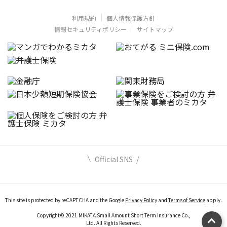
利用規約
個人情報保護方針
情報セキュリティポリシー
サイトマップ
Official SNS
This site is protected by reCAPTCHA and the Google
Privacy Policy
and
Terms of Service
apply.
Copyright© 2021 MIKATA Small Amount Short Term Insurance Co.,
Ltd. All Rights Reserved.