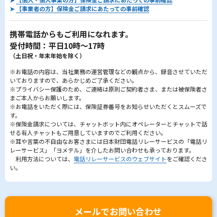
➤
【事業者の方】保険金ご請求にあたっての事前確認
携帯電話からもご利用になれます。
受付時間：平日10時～17時
（土日祝・年末年始を除く）
※お電話の内容は、当社業務の運営管理などの観点から、録音させていただ
いておりますので、あらかじめご了承ください。
※プライバシー保護のため、ご連絡は原則ご契約者さま、または被保険者さ
まご本人からお願いします。
※お電話をいただく際には、保険証券番号をお知らせいただくとスムーズで
す。
※保険金請求については、チャットボット内にオペレーターとチャットで話
せる有人チャットもご用意していますのでご利用ください。
※耳や言葉の不自由なお客さまには日本財団電話リレーサービスの「電話リ
レーサービス」「ヨメテル」を介したお問い合わせも承っております。
利用方法については、
電話リレーサービスのウェブサイト
をご確認くださ
い。
メールでお問い合わせ