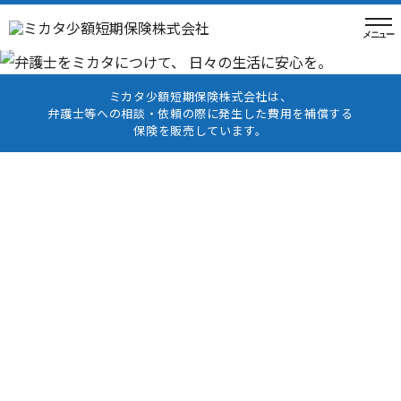
ミカタ少額短期保険株式会社は、
弁護士等への相談・依頼の際に発生した費用を補償する
保険を販売しています。
弁護士保険とは?
弁護士保険とは、日常生活や仕事上・事業上で法的トラブルが起き
たときに、
弁護士へ相談・依頼した際にかかる費用（相談料・着手
金・報酬金など）を補償する保険です。
例えば、近隣とのトラブル、離婚や相続に関する問題、取引先との
契約トラブル、
従業員との労務問題など、個人にも事業者にも起こ
りうるさまざまなリスクに対応できます。