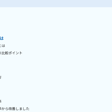
は
とは
の比較ポイント
方
声
声から改善しました