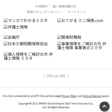
利用規約
個人情報保護方針
情報セキュリティポリシー
サイトマップ
Official SNS
This site is protected by reCAPTCHA and the Google
Privacy Policy
and
Terms of Service
apply.
Copyright© 2021 MIKATA Small Amount Short Term Insurance Co.,
Ltd. All Rights Reserved.