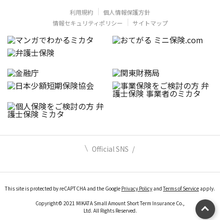
利用規約
個人情報保護方針
情報セキュリティポリシー
サイトマップ
Official SNS
This site is protected by reCAPTCHA and the Google
Privacy Policy
and
Terms of Service
apply.
Copyright© 2021 MIKATA Small Amount Short Term Insurance Co.,
Ltd. All Rights Reserved.