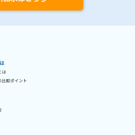
は
とは
の比較ポイント
方