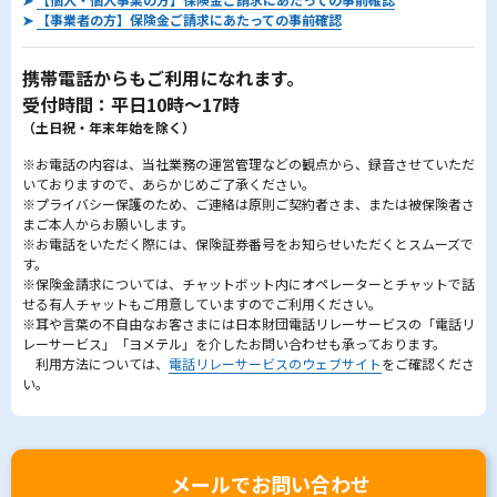
➤
【事業者の方】保険金ご請求にあたっての事前確認
携帯電話からもご利用になれます。
受付時間：平日10時～17時
（土日祝・年末年始を除く）
※お電話の内容は、当社業務の運営管理などの観点から、録音させていただ
いておりますので、あらかじめご了承ください。
※プライバシー保護のため、ご連絡は原則ご契約者さま、または被保険者さ
まご本人からお願いします。
※お電話をいただく際には、保険証券番号をお知らせいただくとスムーズで
す。
※保険金請求については、チャットボット内にオペレーターとチャットで話
せる有人チャットもご用意していますのでご利用ください。
※耳や言葉の不自由なお客さまには日本財団電話リレーサービスの「電話リ
レーサービス」「ヨメテル」を介したお問い合わせも承っております。
利用方法については、
電話リレーサービスのウェブサイト
をご確認くださ
い。
メールでお問い合わせ