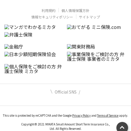
利用規約
個人情報保護方針
情報セキュリティポリシー
サイトマップ
Official SNS
This site is protected by reCAPTCHA and the Google
Privacy Policy
and
Terms of Service
apply.
Copyright© 2021 MIKATA Small Amount Short Term Insurance Co.,
Ltd. All Rights Reserved.