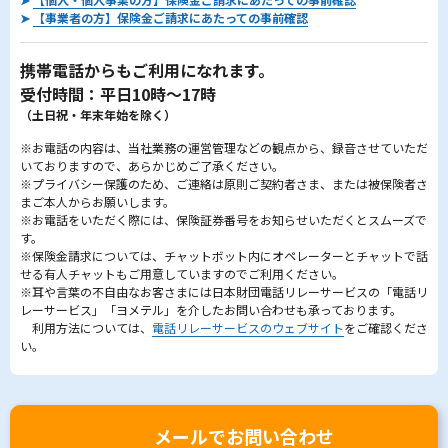
➤
【事業者の方】保険金ご請求にあたっての事前確認
携帯電話からもご利用になれます。
受付時間：平日10時～17時
（土日祝・年末年始を除く）
※お電話の内容は、当社業務の運営管理などの観点から、録音させていただ
いておりますので、あらかじめご了承ください。
※プライバシー保護のため、ご連絡は原則ご契約者さま、または被保険者さ
まご本人からお願いします。
※お電話をいただく際には、保険証券番号をお知らせいただくとスムーズで
す。
※保険金請求については、チャットボット内にオペレーターとチャットで話
せる有人チャットもご用意していますのでご利用ください。
※耳や言葉の不自由なお客さまには日本財団電話リレーサービスの「電話リ
レーサービス」「ヨメテル」を介したお問い合わせも承っております。
利用方法については、
電話リレーサービスのウェブサイト
をご確認くださ
い。
メールでお問い合わせ