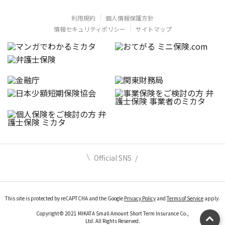
利用規約
個人情報保護方針
情報セキュリティポリシー
サイトマップ
Official SNS
This site is protected by reCAPTCHA and the Google
Privacy Policy
and
Terms of Service
apply.
Copyright© 2021 MIKATA Small Amount Short Term Insurance Co.,
Ltd. All Rights Reserved.