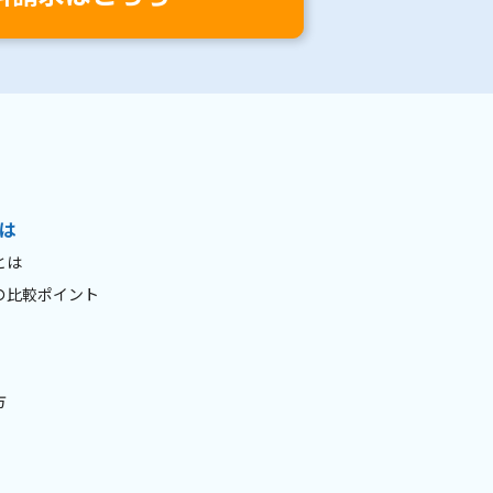
は
とは
の比較ポイント
方