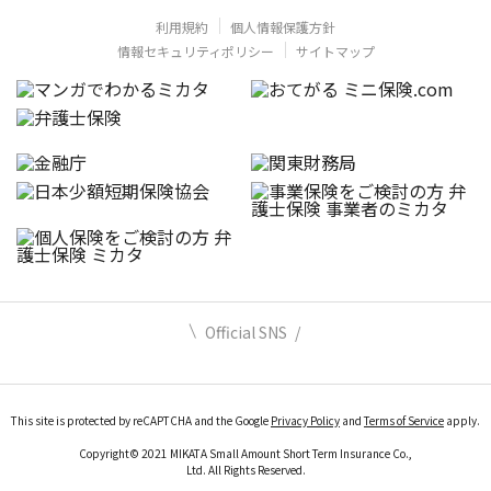
利用規約
個人情報保護方針
情報セキュリティポリシー
サイトマップ
Official SNS
This site is protected by reCAPTCHA and the Google
Privacy Policy
and
Terms of Service
apply.
Copyright© 2021 MIKATA Small Amount Short Term Insurance Co.,
Ltd. All Rights Reserved.