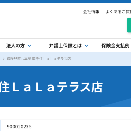
会社情報
よくあるご質
法人の方
弁護士保険とは
保険金支払例
保険見直し本舗 南千住ＬａＬａテラス店
千住ＬａＬａテラス店
900010235