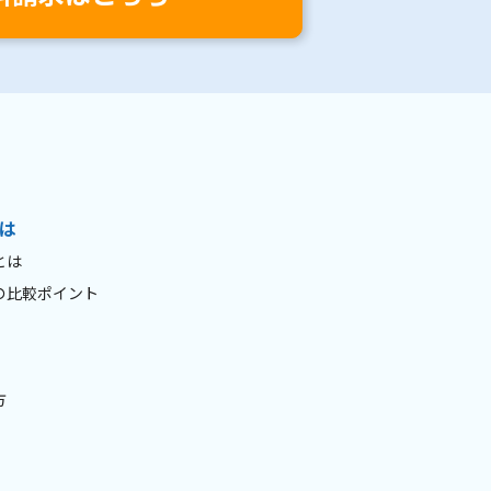
は
とは
の比較ポイント
方