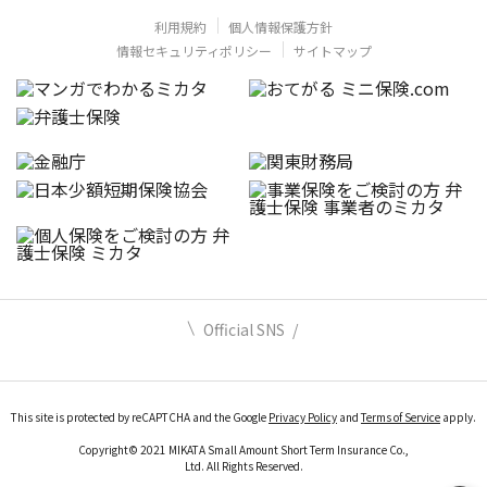
利用規約
個人情報保護方針
情報セキュリティポリシー
サイトマップ
Official SNS
This site is protected by reCAPTCHA and the Google
Privacy Policy
and
Terms of Service
apply.
Copyright© 2021 MIKATA Small Amount Short Term Insurance Co.,
Ltd. All Rights Reserved.