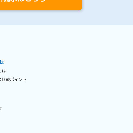
は
とは
の比較ポイント
方