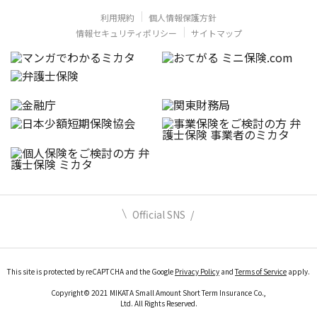
利用規約
個人情報保護方針
情報セキュリティポリシー
サイトマップ
Official SNS
This site is protected by reCAPTCHA and the Google
Privacy Policy
and
Terms of Service
apply.
Copyright© 2021 MIKATA Small Amount Short Term Insurance Co.,
Ltd. All Rights Reserved.