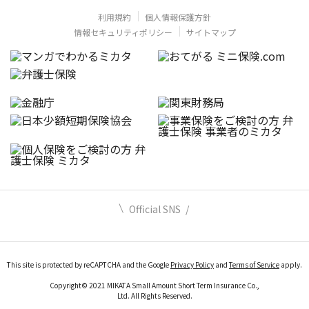
利用規約
個人情報保護方針
情報セキュリティポリシー
サイトマップ
Official SNS
This site is protected by reCAPTCHA and the Google
Privacy Policy
and
Terms of Service
apply.
Copyright© 2021 MIKATA Small Amount Short Term Insurance Co.,
Ltd. All Rights Reserved.