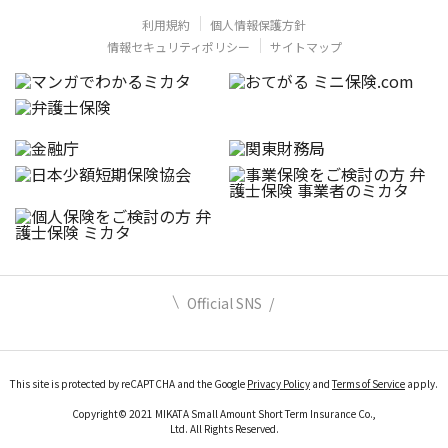
利用規約
個人情報保護方針
情報セキュリティポリシー
サイトマップ
Official SNS
This site is protected by reCAPTCHA and the Google
Privacy Policy
and
Terms of Service
apply.
Copyright© 2021 MIKATA Small Amount Short Term Insurance Co.,
Ltd. All Rights Reserved.