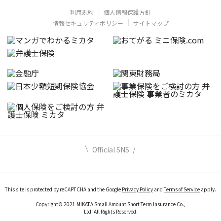
利用規約
個人情報保護方針
情報セキュリティポリシー
サイトマップ
Official SNS
This site is protected by reCAPTCHA and the Google
Privacy Policy
and
Terms of Service
apply.
Copyright© 2021 MIKATA Small Amount Short Term Insurance Co.,
Ltd. All Rights Reserved.