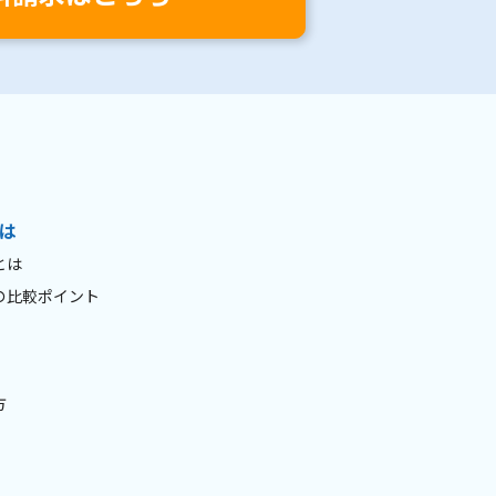
は
とは
の比較ポイント
方