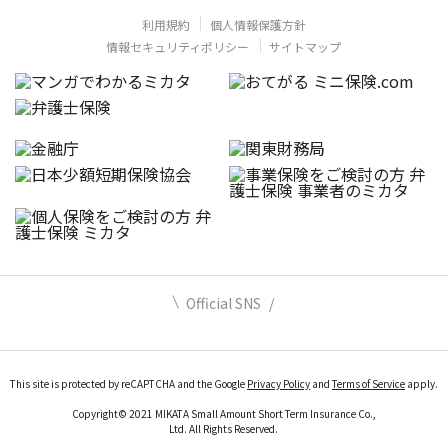
利用規約
個人情報保護方針
情報セキュリティポリシー
サイトマップ
Official SNS
This site is protected by reCAPTCHA and the Google
Privacy Policy
and
Terms of Service
apply.
Copyright© 2021 MIKATA Small Amount Short Term Insurance Co.,
Ltd. All Rights Reserved.