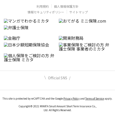
利用規約
個人情報保護方針
情報セキュリティポリシー
サイトマップ
Official SNS
This site is protected by reCAPTCHA and the Google
Privacy Policy
and
Terms of Service
apply.
Copyright© 2021 MIKATA Small Amount Short Term Insurance Co.,
Ltd. All Rights Reserved.