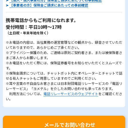
➤
【事業者の方】保険金ご請求にあたっての事前確認
携帯電話からもご利用になれます。
受付時間：平日10時～17時
（土日祝・年末年始を除く）
※お電話の内容は、当社業務の運営管理などの観点から、録音させていただ
いておりますので、あらかじめご了承ください。
※プライバシー保護のため、ご連絡は原則ご契約者さま、または被保険者さ
まご本人からお願いします。
※お電話をいただく際には、保険証券番号をお知らせいただくとスムーズで
す。
※保険金請求については、チャットボット内にオペレーターとチャットで話
せる有人チャットもご用意していますのでご利用ください。
※耳や言葉の不自由なお客さまには日本財団電話リレーサービスの「電話リ
レーサービス」「ヨメテル」を介したお問い合わせも承っております。
利用方法については、
電話リレーサービスのウェブサイト
をご確認くださ
い。
メールでお問い合わせ