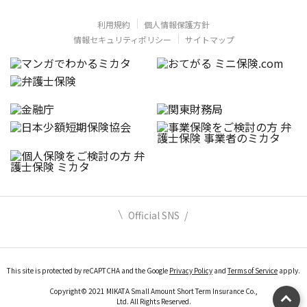
利用規約
個人情報保護方針
情報セキュリティポリシー
サイトマップ
Official SNS
This site is protected by reCAPTCHA and the Google
Privacy Policy
and
Terms of Service
apply.
Copyright© 2021 MIKATA Small Amount Short Term Insurance Co.,
Ltd. All Rights Reserved.