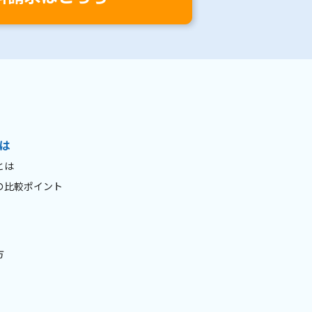
は
とは
の比較ポイント
方