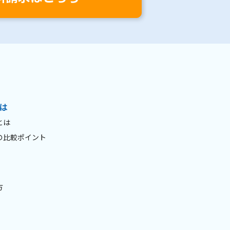
は
とは
の比較ポイント
方