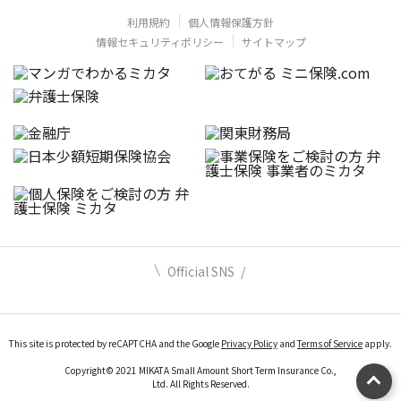
利用規約
個人情報保護方針
情報セキュリティポリシー
サイトマップ
Official SNS
This site is protected by reCAPTCHA and the Google
Privacy Policy
and
Terms of Service
apply.
Copyright© 2021 MIKATA Small Amount Short Term Insurance Co.,
Ltd. All Rights Reserved.