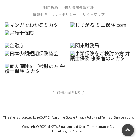
利用規約
個人情報保護方針
情報セキュリティポリシー
サイトマップ
Official SNS
This site is protected by reCAPTCHA and the Google
Privacy Policy
and
Terms of Service
apply.
Copyright© 2021 MIKATA Small Amount Short Term Insurance Co.,
Ltd. All Rights Reserved.