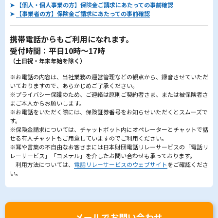
➤
【個人・個人事業の方】保険金ご請求にあたっての事前確認
➤
【事業者の方】保険金ご請求にあたっての事前確認
携帯電話からもご利用になれます。
受付時間：平日10時～17時
（土日祝・年末年始を除く）
※お電話の内容は、当社業務の運営管理などの観点から、録音させていただ
いておりますので、あらかじめご了承ください。
※プライバシー保護のため、ご連絡は原則ご契約者さま、または被保険者さ
まご本人からお願いします。
※お電話をいただく際には、保険証券番号をお知らせいただくとスムーズで
す。
※保険金請求については、チャットボット内にオペレーターとチャットで話
せる有人チャットもご用意していますのでご利用ください。
※耳や言葉の不自由なお客さまには日本財団電話リレーサービスの「電話リ
レーサービス」「ヨメテル」を介したお問い合わせも承っております。
利用方法については、
電話リレーサービスのウェブサイト
をご確認くださ
い。
メールでお問い合わせ