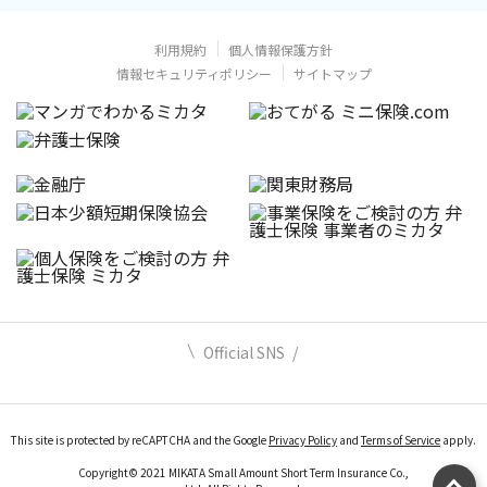
利用規約
個人情報保護方針
情報セキュリティポリシー
サイトマップ
Official SNS
This site is protected by reCAPTCHA and the Google
Privacy Policy
and
Terms of Service
apply.
Copyright© 2021 MIKATA Small Amount Short Term Insurance Co.,