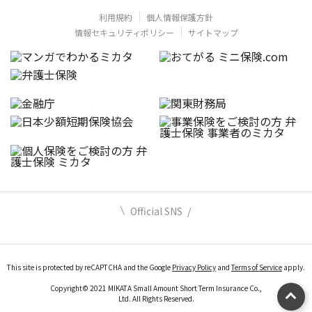
利用規約
個人情報保護方針
情報セキュリティポリシー
サイトマップ
Official SNS
This site is protected by reCAPTCHA and the Google
Privacy Policy
and
Terms of Service
apply.
Copyright© 2021 MIKATA Small Amount Short Term Insurance Co.,
Ltd. All Rights Reserved.