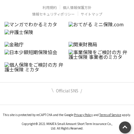
利用規約
個人情報保護方針
情報セキュリティポリシー
サイトマップ
Official SNS
This site is protected by reCAPTCHA and the Google
Privacy Policy
and
Terms of Service
apply.
Copyright© 2021 MIKATA Small Amount Short Term Insurance Co.,
Ltd. All Rights Reserved.