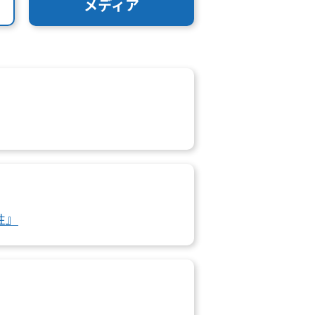
メディア
性』
』