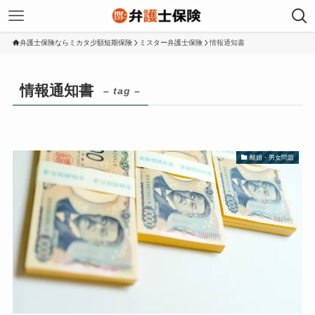
弁護士保険ならミカタ少額短期保険
ミスター弁護士保険
情報通知書
情報通知書
– tag –
離婚・男女問題