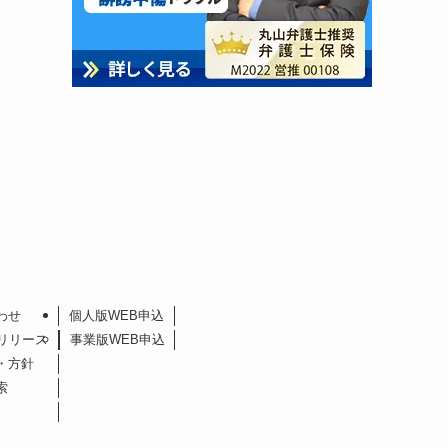
わせ
個人版WEB申込
リリース
事業版WEB申込
・方針
索