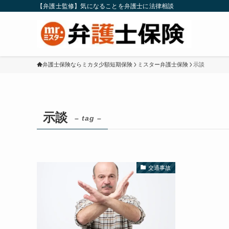
【弁護士監修】気になることを弁護士に法律相談
弁護士保険ならミカタ少額短期保険
ミスター弁護士保険
示談
示談
– tag –
交通事故