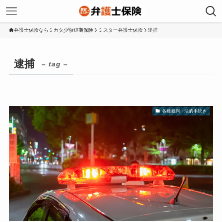
弁護士保険ならミカタ少額短期保険
ミスター弁護士保険
逮捕
逮捕
– tag –
各種裁判・法的手続き