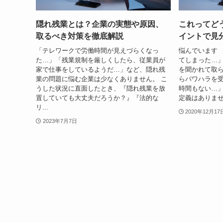
隠れ残業とは？企業の実態や原因、
これってど
取るべき対策を徹底解説
イントで見
「テレワークで労働時間が見えづらくなっ
悩んでいます 
た…」「残業規制を厳しくしたら、従業員が
てしまった…
家で仕事をしているようだ…」など、隠れ残
を聞かれて取
業の問題に悩む企業は少なくありません。 こ
らパワハラを
うした状況に直面したとき、『隠れ残業を放
時間もない…」
置していても大丈夫だろうか？』『法的な
定義はありませ
リ...
2020年12月17
2023年7月7日