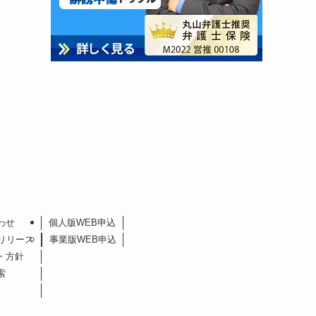
わせ
個人版WEB申込
リリース
事業版WEB申込
・方針
索