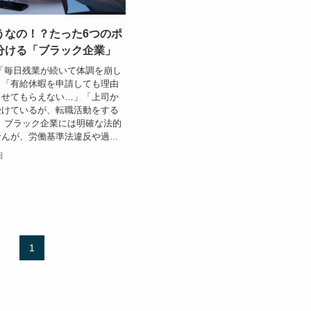
うなの！？たった6つのポ
分ける「ブラック企業」
「毎日残業が続いて体調を崩し
」「有給休暇を申請しても理由
らせてもらえない…」「上司か
受けているが、転職活動をする
 ブラック企業には明確な法的
んが、労働基準法違反や過...
日
1