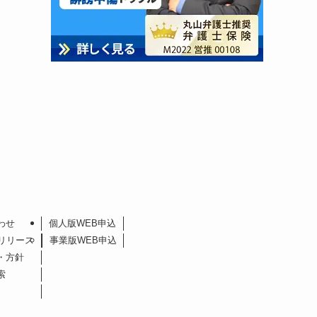
わせ
個人版WEB申込
リリース
事業版WEB申込
・方針
索