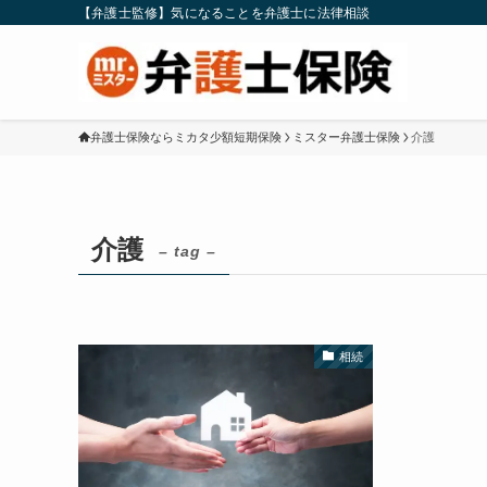
【弁護士監修】気になることを弁護士に法律相談
弁護士保険ならミカタ少額短期保険
ミスター弁護士保険
介護
介護
– tag –
相続