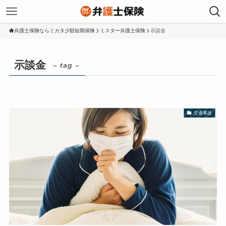
弁護士保険ならミカタ少額短期保険
ミスター弁護士保険
示談金
示談金
– tag –
交通事故