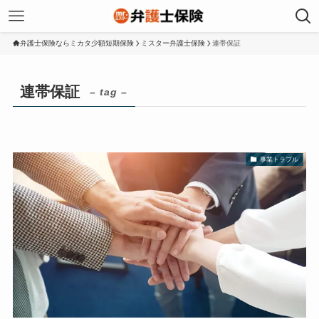
弁護士保険ならミカタ少額短期保険
ミスター弁護士保険
連帯保証
連帯保証
– tag –
事業トラブル