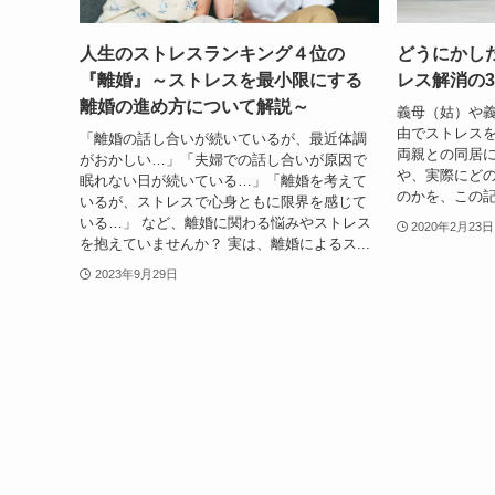
人生のストレスランキング４位の
どうにかし
『離婚』～ストレスを最小限にする
レス解消の
離婚の進め方について解説～
義母（姑）や
由でストレス
「離婚の話し合いが続いているが、最近体調
両親との同居
がおかしい…」「夫婦での話し合いが原因で
や、実際にど
眠れない日が続いている…」「離婚を考えて
のかを、この
いるが、ストレスで心身ともに限界を感じて
いる…」 など、離婚に関わる悩みやストレス
2020年2月23日
を抱えていませんか？ 実は、離婚によるス...
2023年9月29日