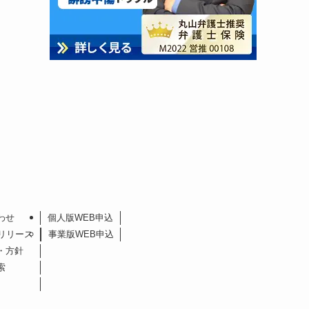
わせ
個人版WEB申込
リリース
事業版WEB申込
・方針
索