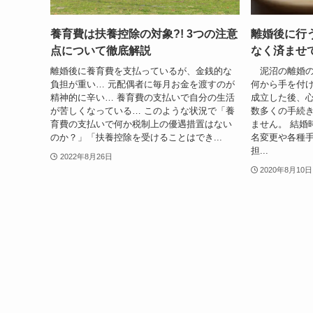
養育費は扶養控除の対象?! 3つの注意
離婚後に行
点について徹底解説
なく済ませ
離婚後に養育費を支払っているが、金銭的な
泥沼の離婚の
負担が重い… 元配偶者に毎月お金を渡すのが
何から手を付
精神的に辛い… 養育費の支払いで自分の生活
成立した後、
が苦しくなっている… このような状況で「養
数多くの手続
育費の支払いで何か税制上の優遇措置はない
ません。 結婚
のか？」「扶養控除を受けることはでき...
名変更や各種
担...
2022年8月26日
2020年8月10日