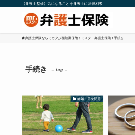
【弁護士監修】気になることを弁護士に法律相談
弁護士保険ならミカタ少額短期保険
ミスター弁護士保険
手続き
手続き
– tag –
離婚・男女問題