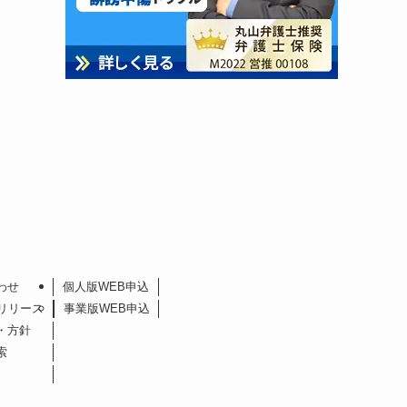
わせ
個人版WEB申込
リリース
事業版WEB申込
・方針
索