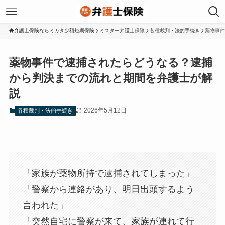
弁護士保険ならミカタ少額短期保険
ミスター弁護士保険
各種裁判・法的手続き
薬物事件
薬物事件で逮捕されたらどうなる？逮捕
から判決までの流れと期間を弁護士が解
説
2026年5月12日
各種裁判・法的手続き
「家族が薬物所持で逮捕されてしまった」
「警察から連絡があり、明日出頭するよう
言われた」
「突然自宅に警察が来て、家族が連れて行