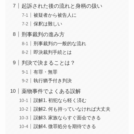
起訴された後の流れと身柄の扱い
被疑者から被告人に
保釈は難しい
刑事裁判の進み方
刑事裁判の一般的な流れ
即決裁判手続とは
判決で決まることは？
有罪・無罪
執行猶予付き判決
薬物事件でよくある誤解
誤解1. 初犯なら軽く済む
誤解2. 何も持っていなければ大丈夫
誤解3. 家族ならすぐ面会できる
誤解4. 微罪処分を期待できる